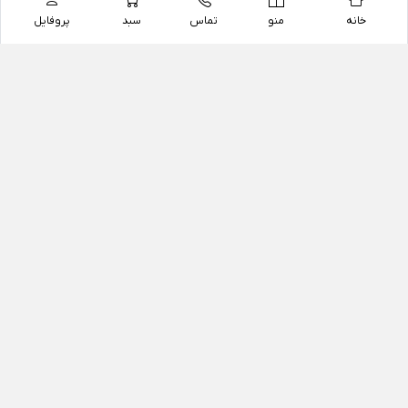
خانه
منو
تماس
سبد
پروفایل
فروشگاه
داروخانه آنلاین دکتر یزدیان
داروخانه آنلاین دکتر یزدیان از سال 1397 فعالیت خود را با
هدف فروش اینترنتی اقلام غیر دارویی شامل محصولات
آرایشی و بهداشتی، مکمل های رژیمی و غذایی، مکمل های