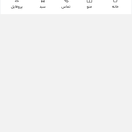
خانه
منو
تماس
سبد
پروفایل
فروشگاه
داروخانه آنلاین دکتر یزدیان
داروخانه آنلاین دکتر یزدیان از سال 1397 فعالیت خود را با
هدف فروش اینترنتی اقلام غیر دارویی شامل محصولات
آرایشی و بهداشتی، مکمل های رژیمی و غذایی، مکمل های