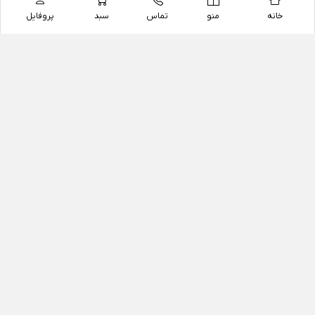
خانه
منو
تماس
سبد
پروفایل
فروشگاه
داروخانه آنلاین دکتر یزدیان
داروخانه آنلاین دکتر یزدیان از سال 1397 فعالیت خود را با
هدف فروش اینترنتی اقلام غیر دارویی شامل محصولات
آرایشی و بهداشتی، مکمل های رژیمی و غذایی، مکمل های