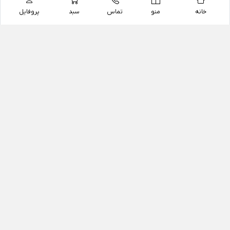
خانه
منو
تماس
سبد
پروفایل
فروشگاه
داروخانه آنلاین دکتر یزدیان
داروخانه آنلاین دکتر یزدیان از سال 1397 فعالیت خود را با
هدف فروش اینترنتی اقلام غیر دارویی شامل محصولات
آرایشی و بهداشتی، مکمل های رژیمی و غذایی، مکمل های