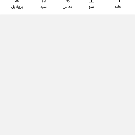
خانه
منو
تماس
سبد
پروفایل
فروشگاه
داروخانه آنلاین دکتر یزدیان
داروخانه آنلاین دکتر یزدیان از سال 1397 فعالیت خود را با
هدف فروش اینترنتی اقلام غیر دارویی شامل محصولات
آرایشی و بهداشتی، مکمل های رژیمی و غذایی، مکمل های