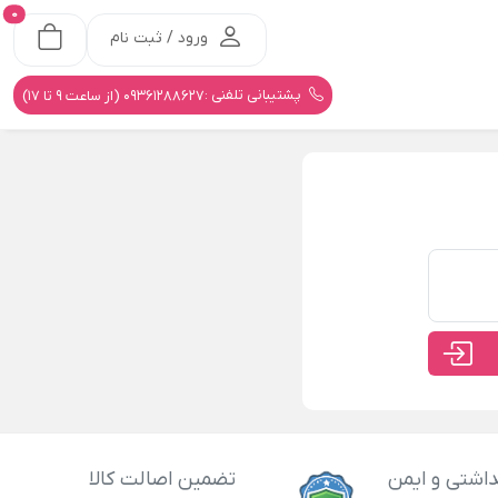
0
ورود / ثبت نام
پشتیبانی تلفنی :
09361288627 (از ساعت 9 تا 17)
اشتی و ایمن
تضمین اصالت کالا