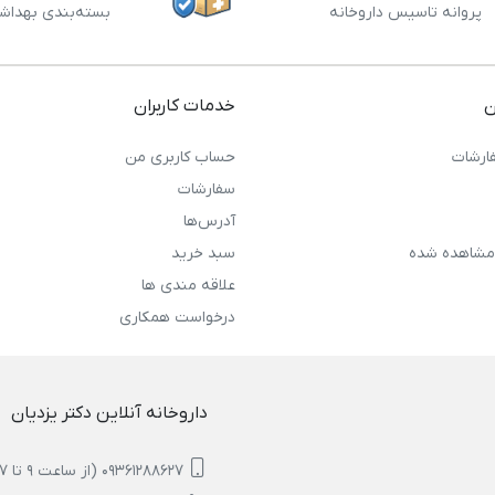
پروانه تاسیس داروخانه
بسته‌بندی بهداش
ن
خدمات کاربران
ارشات
حساب کاربری من
سفارشات
آدرس‌ها
مشاهده شده
سبد خرید
علاقه مندی ها
درخواست همکاری
داروخانه آنلاین دکتر یزدیان
09361288627 (از ساعت 9 تا 17)