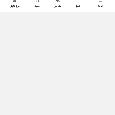
خانه
منو
تماس
سبد
پروفایل
فروشگاه
داروخانه آنلاین دکتر یزدیان
داروخانه آنلاین دکتر یزدیان از سال 1397 فعالیت خود را با
هدف فروش اینترنتی اقلام غیر دارویی شامل محصولات
آرایشی و بهداشتی، مکمل های رژیمی و غذایی، مکمل های