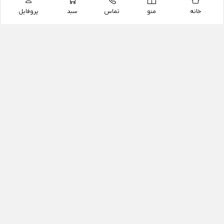
خانه
منو
تماس
سبد
پروفایل
فروشگاه
داروخانه آنلاین دکتر یزدیان
داروخانه آنلاین دکتر یزدیان از سال 1397 فعالیت خود را با
هدف فروش اینترنتی اقلام غیر دارویی شامل محصولات
آرایشی و بهداشتی، مکمل های رژیمی و غذایی، مکمل های