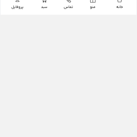
خانه
منو
تماس
سبد
پروفایل
فروشگاه
داروخانه آنلاین دکتر یزدیان
داروخانه آنلاین دکتر یزدیان از سال 1397 فعالیت خود را با
هدف فروش اینترنتی اقلام غیر دارویی شامل محصولات
آرایشی و بهداشتی، مکمل های رژیمی و غذایی، مکمل های