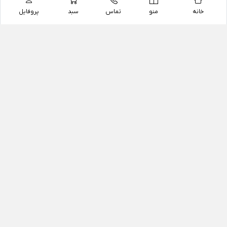
خانه
منو
تماس
سبد
پروفایل
فروشگاه
داروخانه آنلاین دکتر یزدیان
داروخانه آنلاین دکتر یزدیان از سال 1397 فعالیت خود را با
هدف فروش اینترنتی اقلام غیر دارویی شامل محصولات
آرایشی و بهداشتی، مکمل های رژیمی و غذایی، مکمل های