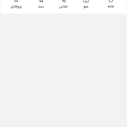
خانه
منو
تماس
سبد
پروفایل
فروشگاه
داروخانه آنلاین دکتر یزدیان
داروخانه آنلاین دکتر یزدیان از سال 1397 فعالیت خود را با
هدف فروش اینترنتی اقلام غیر دارویی شامل محصولات
آرایشی و بهداشتی، مکمل های رژیمی و غذایی، مکمل های