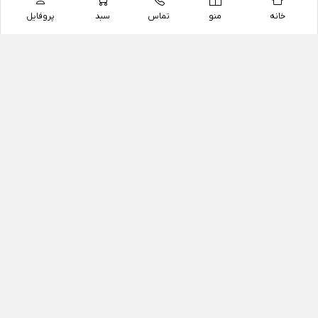
خانه
منو
تماس
سبد
پروفایل
فروشگاه
داروخانه آنلاین دکتر یزدیان
داروخانه آنلاین دکتر یزدیان از سال 1397 فعالیت خود را با
هدف فروش اینترنتی اقلام غیر دارویی شامل محصولات
آرایشی و بهداشتی، مکمل های رژیمی و غذایی، مکمل های