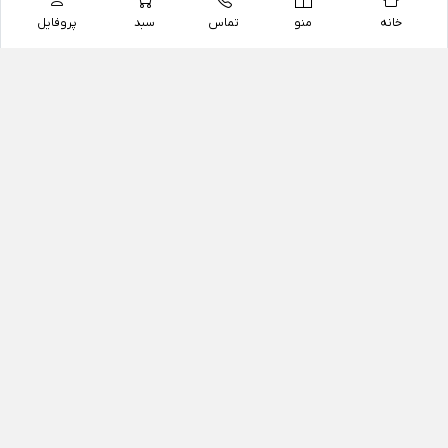
خانه
منو
تماس
سبد
پروفایل
فروشگاه
داروخانه آنلاین دکتر یزدیان
داروخانه آنلاین دکتر یزدیان از سال 1397 فعالیت خود را با
هدف فروش اینترنتی اقلام غیر دارویی شامل محصولات
آرایشی و بهداشتی، مکمل های رژیمی و غذایی، مکمل های