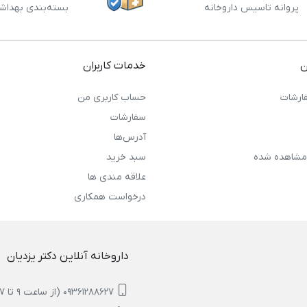
پروانه تاسیس داروخانه
بسته‌بندی بهداش
ن
خدمات کاربران
ارشات
حساب کاربری من
سفارشات
آدرس‌ها
مشاهده شده
سبد خرید
علاقه مندی ها
درخواست همکاری
داروخانه آنلاین دکتر یزدیان
09361288627 (از ساعت 9 تا 17)