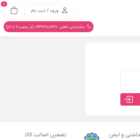
0
ورود / ثبت نام
پشتیبانی تلفنی :
09361288627 (از ساعت 9 تا 17)
اشتی و ایمن
تضمین اصالت کالا