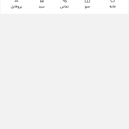
خانه
منو
تماس
سبد
پروفایل
فروشگاه
داروخانه آنلاین دکتر یزدیان
داروخانه آنلاین دکتر یزدیان از سال 1397 فعالیت خود را با
هدف فروش اینترنتی اقلام غیر دارویی شامل محصولات
آرایشی و بهداشتی، مکمل های رژیمی و غذایی، مکمل های