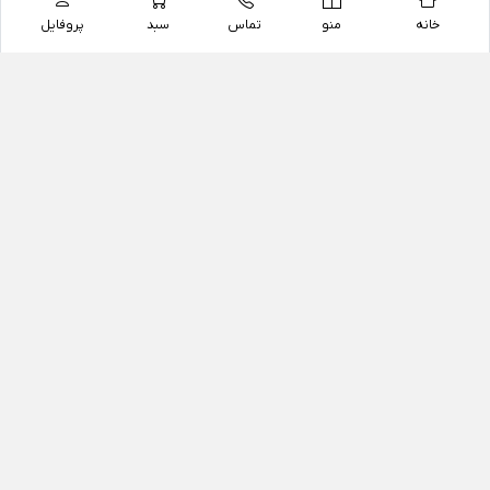
خانه
منو
تماس
سبد
پروفایل
فروشگاه
داروخانه آنلاین دکتر یزدیان
داروخانه آنلاین دکتر یزدیان از سال 1397 فعالیت خود را با
هدف فروش اینترنتی اقلام غیر دارویی شامل محصولات
آرایشی و بهداشتی، مکمل های رژیمی و غذایی، مکمل های