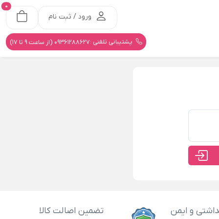
0
ورود / ثبت نام
پشتیبانی تلفنی :
09361288627 (از ساعت 9 تا 17)
اشتی و ایمن
تضمین اصالت کالا