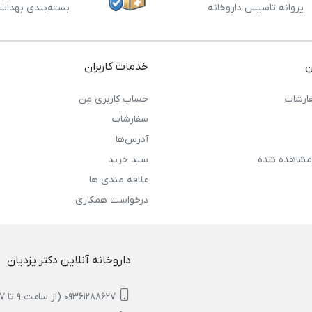
پروانه تاسیس داروخانه
بسته‌بندی بهداش
ن
خدمات کاربران
ارشات
حساب کاربری من
سفارشات
آدرس‌ها
مشاهده شده
سبد خرید
علاقه مندی ها
درخواست همکاری
داروخانه آنلاین دکتر یزدیان
09361288627 (از ساعت 9 تا 17)