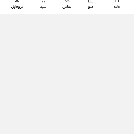
خانه
منو
تماس
سبد
پروفایل
فروشگاه
داروخانه آنلاین دکتر یزدیان
داروخانه آنلاین دکتر یزدیان از سال 1397 فعالیت خود را با
هدف فروش اینترنتی اقلام غیر دارویی شامل محصولات
آرایشی و بهداشتی، مکمل های رژیمی و غذایی، مکمل های